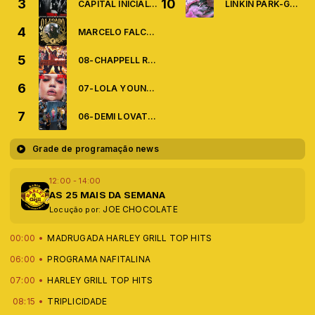
3
10
CAPITAL INICIAL-VOCÊ ME AMA DE VERDADE
LINKIN PARK-GOOD THINGS GO
4
MARCELO FALCÃO PART. CHORÃO-O LEGADO
5
08-CHAPPELL ROAN-GOOD LOOK,BABY
6
07-LOLA YOUNG-MESSY
7
06-DEMI LOVATO-LET YOU GO
Grade de programação news
12:00 - 14:00
AS 25 MAIS DA SEMANA
JOE CHOCOLATE
Locução por:
00:00
MADRUGADA HARLEY GRILL TOP HITS
06:00
PROGRAMA NAFITALINA
07:00
HARLEY GRILL TOP HITS
08:15
TRIPLICIDADE