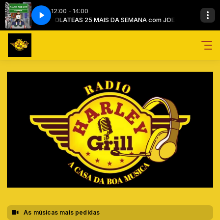
12:00 - 14:00
JOE CHOCOLATE
LOLA YOUNG-MESSI (2024)
AS 25 MAIS DA SEMANA com JOE CHOCOLATE
As músicas mais pedidas