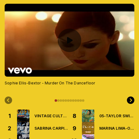
Sophie Ellis-Bextor - Murder On The Dancefloor
1
8
VINTAGE CULTURE AND GABSS-LOST(REMIX)
05-TAYLOR SWIFT-THE FATE OF OPHELIA
2
9
SABRINA CARPINTER-MANCHILD(REMIX)
MARINA LIMA-OLIVIA