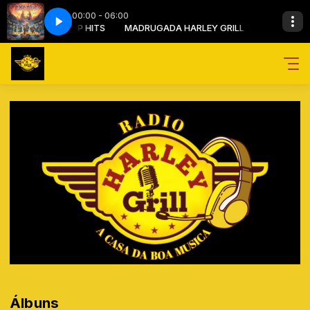
00:00 - 06:00
ARLEY GRILL TOP HITS
AS (1985)
MADRUGADA HARLEY GRILL TOP HITS
ZERO-QUIMERAS (1985)
Álbuns