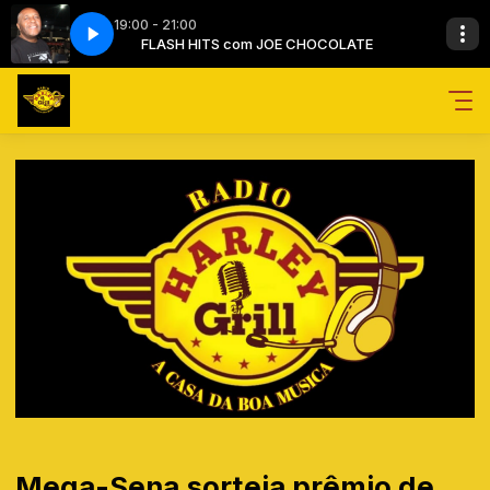
19:00 - 21:00
OCOLATE
 (1995)
FLASH HITS com JOE CHOCOLATE
RADIOHEAD-HIGH AND DRY (1995)
Mega-Sena sorteia prêmio de